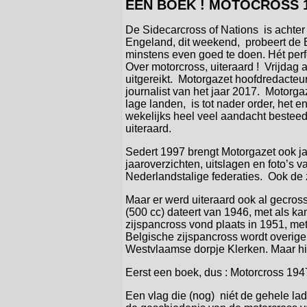
EEN BOEK ! MOTOCROSS 1
De Sidecarcross of Nations is achter 
Engeland, dit weekend, probeert de B
minstens even goed te doen. Hét perf
Over motorcross, uiteraard ! Vrijdag 
uitgereikt. Motorgazet hoofdredacte
journalist van het jaar 2017. Motorg
lage landen, is tot nader order, het
wekelijks heel veel aandacht besteed
uiteraard.
Sedert 1997 brengt Motorgazet ook jaa
jaaroverzichten, uitslagen en foto’s 
Nederlandstalige federaties. Ook de
Maar er werd uiteraard ook al gecro
(500 cc) dateert van 1946, met als k
zijspancross vond plaats in 1951, m
Belgische zijspancross wordt overigen
Westvlaamse dorpje Klerken. Maar hie
Eerst een boek, dus : Motorcross 194
Een vlag die (nog) niét de gehele lad