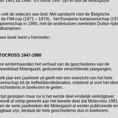
an 1981 tot 1996. En vanaf 1997 zijn er dus de Motorgazet
men ook de sidecars aan bod. Met aandacht voor de Belgische
 de FIM-cup (1971 – 1974) , het Europese kampioenschap (19
mpioenschap in 1980, met de ondertussen overleden Duitse rijde
eldkampioen.
uwe boek leest u hieronder :
OCROSS 1947-1980
re wintermaanden het verhaal van de geschiedenis van de
tweekblad Motorgazet, gedurende verschillende jaargangen.
k jaar een jaarboek uit geeft met een overzicht van het hele
nschap tot de liefhebbersfederaties, ontstond al snel het idee
schiedenis in boekvorm te gieten.
tijd geslopen maar nu is het eerste deel eindelijk verkrijgbaar:
ordt al volop gewerkt aan het tweede deel dat Motocross 1981
en de serie jaarboeken die Motorgazet al eerder publiceerde en
jgbaar zijn, bestaat de hele geschiedenis dus in boekvorm.