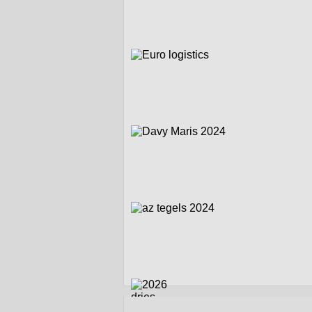
zijspancrossmonument op de rotonde a