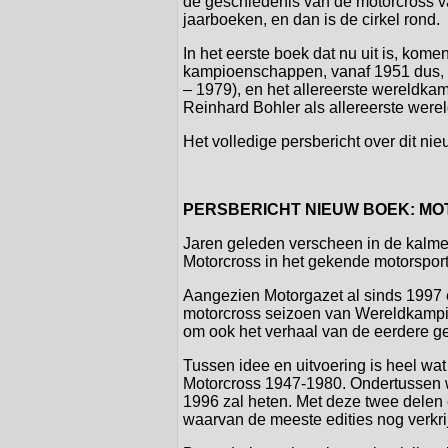
de geschiedenis van de motorcross v
jaarboeken, en dan is de cirkel rond.
In het eerste boek dat nu uit is, ko
kampioenschappen, vanaf 1951 dus,
– 1979), en het allereerste wereldka
Reinhard Bohler als allereerste wer
Het volledige persbericht over dit nie
PERSBERICHT NIEUW BOEK: MOT
Jaren geleden verscheen in de kalme
Motorcross in het gekende motorspor
Aangezien Motorgazet al sinds 1997 el
motorcross seizoen van Wereldkampioe
om ook het verhaal van de eerdere ge
Tussen idee en uitvoering is heel wat 
Motorcross 1947-1980. Ondertussen w
1996 zal heten. Met deze twee delen 
waarvan de meeste edities nog verkri