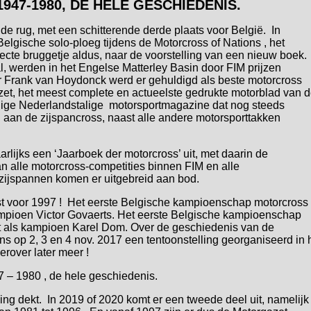
947-1980, DE HELE GESCHIEDENIS.
de rug, met een schitterende derde plaats voor België. In
elgische solo-ploeg tijdens de Motorcross of Nations , het
ecte bruggetje aldus, naar de voorstelling van een nieuw boek.
al, werden in het Engelse Matterley Basin door FIM prijzen
ur Frank van Hoydonck werd er gehuldigd als beste motorcross
azet, het meest complete en actueelste gedrukte motorblad van 
 enige Nederlandstalige motorsportmagazine dat nog steeds
 aan de zijspancross, naast alle andere motorsporttakken
rlijks een ‘Jaarboek der motorcross’ uit, met daarin de
van alle motorcross-competities binnen FIM en alle
 zijspannen komen er uitgebreid aan bod.
sst voor 1997 ! Het eerste Belgische kampioenschap motorcross
ampioen Victor Govaerts. Het eerste Belgische kampioenschap
et als kampioen Karel Dom. Over de geschiedenis van de
s op 2, 3 en 4 nov. 2017 een tentoonstelling georganiseerd in 
rover later meer !
7 – 1980 , de hele geschiedenis.
ing dekt. In 2019 of 2020 komt er een tweede deel uit, namelijk