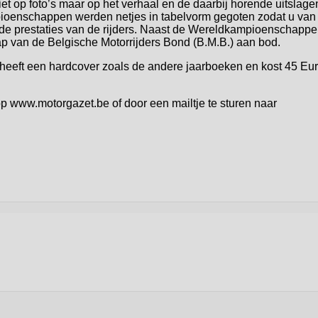
et op foto’s maar op het verhaal en de daarbij horende uitslage
ioenschappen werden netjes in tabelvorm gegoten zodat u van
n de prestaties van de rijders. Naast de Wereldkampioenschapp
 van de Belgische Motorrijders Bond (B.M.B.) aan bod.
, heeft een hardcover zoals de andere jaarboeken en kost 45 Eur
p www.motorgazet.be of door een mailtje te sturen naar